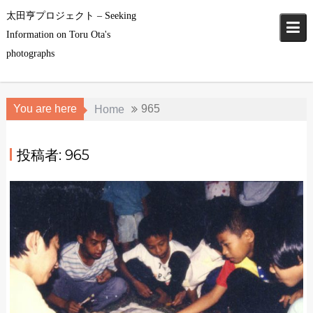
Skip
太田亨プロジェクト – Seeking
to
Information on Toru Ota's
content
photographs
You are here
965
Home
投稿者:
965