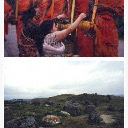
A10065A
ラオス / Laos
Leave a comment