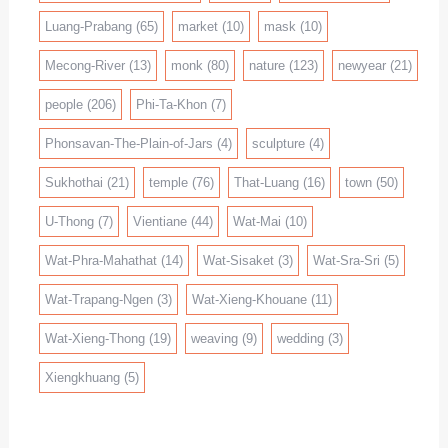
Luang-Prabang
(65)
market
(10)
mask
(10)
Mecong-River
(13)
monk
(80)
nature
(123)
newyear
(21)
people
(206)
Phi-Ta-Khon
(7)
Phonsavan-The-Plain-of-Jars
(4)
sculpture
(4)
Sukhothai
(21)
temple
(76)
That-Luang
(16)
town
(50)
U-Thong
(7)
Vientiane
(44)
Wat-Mai
(10)
Wat-Phra-Mahathat
(14)
Wat-Sisaket
(3)
Wat-Sra-Sri
(5)
Wat-Trapang-Ngen
(3)
Wat-Xieng-Khouane
(11)
Wat-Xieng-Thong
(19)
weaving
(9)
wedding
(3)
Xiengkhuang
(5)