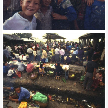
A10029A
ラオス / Laos
Leave a comment