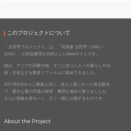
このプロジェクトについて
「太田亨プロジェクト」は、「写真家 太田亨（1961～
2016）」の作品整理を目的としたWebサイトです。
彼は、アジアの宗教や祭、そこに息づく人々の暮らしや伝
統・文化などを数多くフィルムに収めてきました。
2017年6月からご家族と共に、故人と親しかった有志数名
で、膨大な量の写真の保管・整理を進めて参りましたが、
さらに情報を得るべく、広く一般に公開するものです。
About the Project