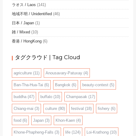
ラオス / Laos
(141)
地域不明 / Unidentified
(46)
日本 / Japan
(1)
雑 / Mixed
(10)
香港 / HongKong
(6)
タグクラウド | Tag Cloud
agriculture
(11)
Anousavary-Patuxay
(4)
Ban-Tha-Hua-Tai
(6)
Bangkok
(6)
beauty-contest
(5)
buddha
(47)
buffalo
(10)
Champasak
(17)
Chiang-mai
(3)
culture
(80)
festival
(18)
fishery
(6)
food
(6)
Japan
(3)
Khon-Kaen
(4)
Khone-Phapheng-Falls
(3)
life
(124)
Loi-Krathong
(10)