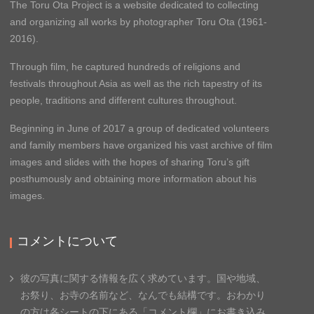
The Toru Ota Project is a website dedicated to collecting
and organizing all works by photographer Toru Ota (1961-
2016).
Through film, he captured hundreds of religions and
festivals throughout Asia as well as the rich tapestry of its
people, traditions and different cultures throughout.
Beginning in June of 2017 a group of dedicated volunteers
and family members have organized his vast archive of film
images and slides with the hopes of sharing Toru’s gift
posthumously and obtaining more information about his
images.
コメントについて
彼の写真に関する情報を広く求めています。国や地域、
お祭り、お寺の名前など、なんでも結構です。
おわかり
の方は各シートの下にある「コメント欄」
にお書き込み