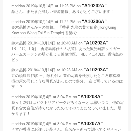
A10202A
moridaa
2019年10月14日 at 11:25 PM
on
晶さん、またまた詳しい香港情報、ありがとうございます！
A10206A
moridaa
2019年10月14日 at 11:22 PM
on
鈴木晶博さんからの情報。 「香港 九龍の黄大仙廟(HongKong
Kowloon Wong Tai Sin Temple) 香港で
A10202A
鈴木晶博
2019年10月14日 at 10:40 AM
on
1B、1C、1Dは、香港島湾仔の大坑道にあった観光施設タイガー
バームガーデンの塔が見える近隣地区。 4B、4C,4Dは、香港島の
ビク
A10203A
鈴木晶博
2019年10月14日 at 10:23 AM
on
井の頭線渋谷駅 玉川改札付近 昔の写真を検索したところ市松模
様の床の同じような写真があったので多分。 左に写っているのは
亨！？
A10208A
moridaa
2019年10月4日 at 8:04 PM
on
我々も2枚目はビクトリアピークだろうなーとは思いつつ、他の写
真も含め自信が持てなかったのでそのままになっていました。助
かります！
A10207A
moridaa
2019年10月4日 at 8:04 PM
on
さすが香港にお詳しい晶さん。店名から辿って調べてくださった