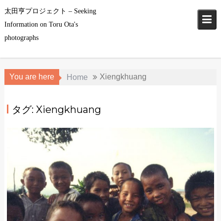
Skip
太田亨プロジェクト – Seeking
to
Information on Toru Ota's
content
photographs
You are here
Xiengkhuang
Home
タグ: Xiengkhuang