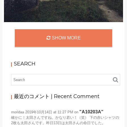
A10142A
SHOW MORE
ラオス / Laos
Leave a comment
SEARCH
最近のコメント | Recent Comment
A10203A
moridaa
2019年10月14日 at 11:27 PM
on
確かに！太田さんですね。かなり若い！（笑） 下の赤いシャツの
2枚も太田さんです。昨日13日は太田さんの命日でした。