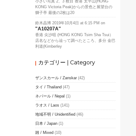
小さい写真 2、3 枚目 香港 太平山(HONG
KONG Victoria Peak)からの景色と展望台の
獅子亭 最後の2枚は20
鈴木晶博
2019年10月4日 at 6:15 PM
on
A10207A
香港 尖沙咀 (HONG KONG Tsim Sha Tsui）
店名などから辿って調べたところ、多分 金巴
利道(Kimberley
カテゴリー | Category
ザンスカール / Zanskar
(42)
タイ / Thailand
(47)
ネパール / Nepal
(1)
ラオス / Laos
(141)
地域不明 / Unidentified
(46)
日本 / Japan
(1)
雑 / Mixed
(10)