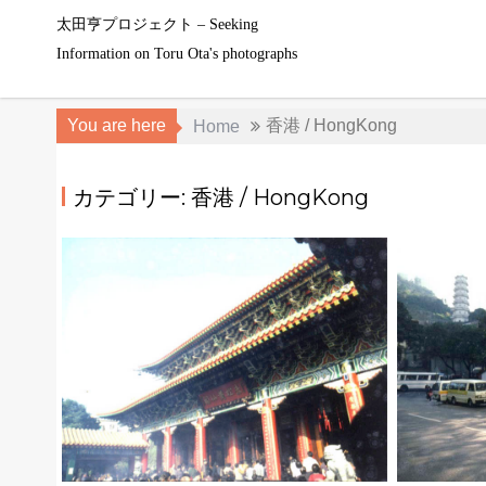
Skip
太田亨プロジェクト – Seeking
to
Information on Toru Ota's photographs
content
You are here
香港 / HongKong
Home
カテゴリー: 香港 / HongKong