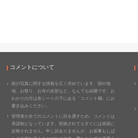
コメントについて
彼の写真に関する情報を広く求めています。国や地
域、
お祭り、お寺の名前など、なんでも結構です。
お
わかりの方は各シートの下にある「コメント欄」
にお
書き込みください。
管理者が全てのコメントに目を通すため、
コメントは
承認制となっています。投稿されてもすぐには画面に
反
映されません。申し訳ありませんが、
お返事もしば