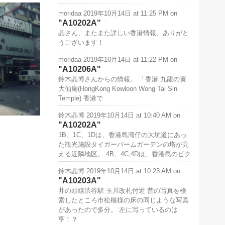
moridaa
2019年10月14日 at 11:25 PM
on
A10202A
ngKong
晶さん、またまた詳しい香港情報、ありがと
nts
うございます！
moridaa
2019年10月14日 at 11:22 PM
on
A10206A
鈴木晶博さんからの情報。 「香港 九龍の黄
大仙廟(HongKong Kowloon Wong Tai Sin
Temple) 香港で
鈴木晶博
2019年10月14日 at 10:40 AM
on
A10202A
1B、1C、1Dは、香港島湾仔の大坑道にあっ
た観光施設タイガーバームガーデンの塔が見
ngKong
える近隣地区。 4B、4C,4Dは、香港島のビク
nts
鈴木晶博
2019年10月14日 at 10:23 AM
on
A10203A
井の頭線渋谷駅 玉川改札付近 昔の写真を検
索したところ市松模様の床の同じような写真
があったので多分。 左に写っているのは
亨！？