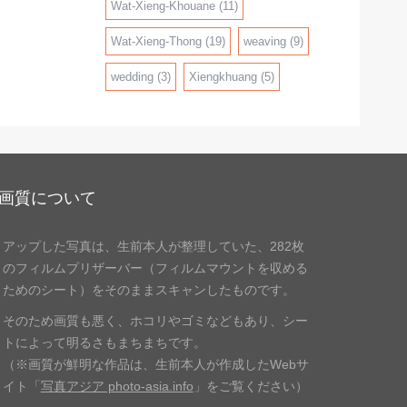
Wat-Xieng-Khouane
(11)
Wat-Xieng-Thong
(19)
weaving
(9)
wedding
(3)
Xiengkhuang
(5)
画質について
アップした写真は、生前本人が整理していた、
282枚
のフィルムプリザーバー（フィルムマウントを収める
ため
のシート）をそのままスキャンしたものです。
そのため画質も悪く、ホコリやゴミなどもあり、
シー
トによって明るさもまちまちです。
（※画質が鮮明な作品は、生前本人が作成したWebサ
イト「
写真アジア photo-asia.info
」
をご覧ください）