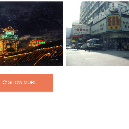
A10208A
香港 / HongKong
香港 / Ho
2 Comments
2 Comme
A10207A
SHOW MORE
香港 / HongKong
香港 / Ho
2 Comments
2 Comme