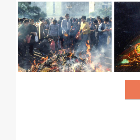
A10206A
A10202A
香港 / HongKong
1 Comment
A10205A
A10195A
香港 / HongKong
Leave a comment