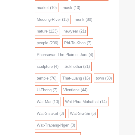
market
(10)
mask
(10)
Mecong-River
(13)
monk
(80)
nature
(123)
newyear
(21)
people
(206)
Phi-Ta-Khon
(7)
Phonsavan-The-Plain-of-Jars
(4)
sculpture
(4)
Sukhothai
(21)
temple
(76)
That-Luang
(16)
town
(50)
U-Thong
(7)
Vientiane
(44)
Wat-Mai
(10)
Wat-Phra-Mahathat
(14)
Wat-Sisaket
(3)
Wat-Sra-Sri
(5)
Wat-Trapang-Ngen
(3)