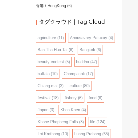
香港 / HongKong
(6)
タグクラウド | Tag Cloud
agriculture
(11)
Anousavary-Patuxay
(4)
Ban-Tha-Hua-Tai
(6)
Bangkok
(6)
beauty-contest
(5)
buddha
(47)
buffalo
(10)
Champasak
(17)
Chiang-mai
(3)
culture
(80)
festival
(18)
fishery
(6)
food
(6)
Japan
(3)
Khon-Kaen
(4)
Khone-Phapheng-Falls
(3)
life
(124)
Loi-Krathong
(10)
Luang-Prabang
(65)