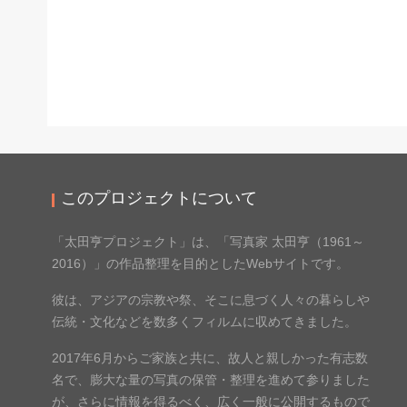
このプロジェクトについて
「太田亨プロジェクト」は、「写真家 太田亨（1961～
2016）」の作品整理を目的としたWebサイトです。
彼は、アジアの宗教や祭、そこに息づく人々の暮らしや
伝統・文化などを数多くフィルムに収めてきました。
2017年6月からご家族と共に、故人と親しかった有志数
名で、膨大な量の写真の保管・整理を進めて参りました
が、さらに情報を得るべく、広く一般に公開するもので