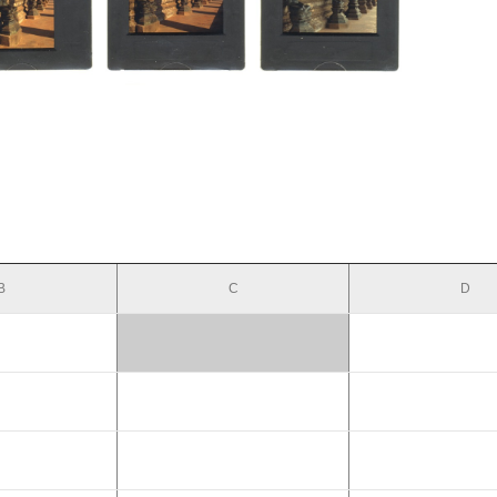
B
C
D