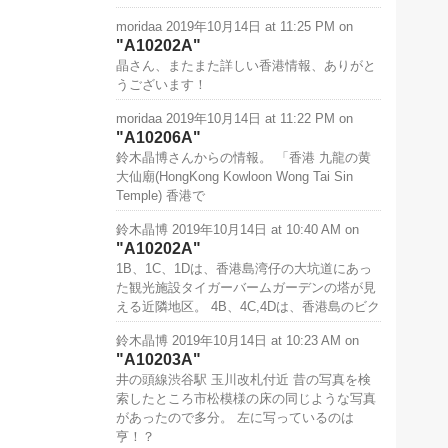
moridaa
2019年10月14日 at 11:25 PM
on
A10202A
晶さん、またまた詳しい香港情報、ありがと
うございます！
moridaa
2019年10月14日 at 11:22 PM
on
A10206A
鈴木晶博さんからの情報。 「香港 九龍の黄
大仙廟(HongKong Kowloon Wong Tai Sin
Temple) 香港で
鈴木晶博
2019年10月14日 at 10:40 AM
on
A10202A
1B、1C、1Dは、香港島湾仔の大坑道にあっ
た観光施設タイガーバームガーデンの塔が見
える近隣地区。 4B、4C,4Dは、香港島のビク
鈴木晶博
2019年10月14日 at 10:23 AM
on
A10203A
井の頭線渋谷駅 玉川改札付近 昔の写真を検
索したところ市松模様の床の同じような写真
があったので多分。 左に写っているのは
亨！？