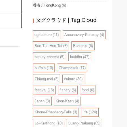
香港 / HongKong
(6)
タグクラウド | Tag Cloud
agriculture
(11)
Anousavary-Patuxay
(4)
Ban-Tha-Hua-Tai
(6)
Bangkok
(6)
beauty-contest
(5)
buddha
(47)
buffalo
(10)
Champasak
(17)
Chiang-mai
(3)
culture
(80)
festival
(18)
fishery
(6)
food
(6)
Japan
(3)
Khon-Kaen
(4)
Khone-Phapheng-Falls
(3)
life
(124)
Loi-Krathong
(10)
Luang-Prabang
(65)