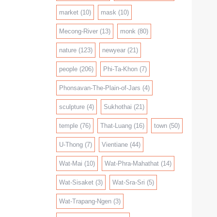
market
(10)
mask
(10)
Mecong-River
(13)
monk
(80)
nature
(123)
newyear
(21)
people
(206)
Phi-Ta-Khon
(7)
Phonsavan-The-Plain-of-Jars
(4)
sculpture
(4)
Sukhothai
(21)
temple
(76)
That-Luang
(16)
town
(50)
U-Thong
(7)
Vientiane
(44)
Wat-Mai
(10)
Wat-Phra-Mahathat
(14)
Wat-Sisaket
(3)
Wat-Sra-Sri
(5)
Wat-Trapang-Ngen
(3)