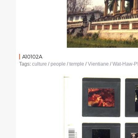
A10102A
Tags:
culture
/
people
/
temple
/
Vientiane
/
Wat-Haw-P