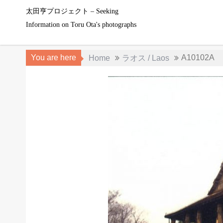
Skip
太田亨プロジェクト – Seeking
to
Information on Toru Ota's photographs
content
You are here
A10102A
Home
ラオス / Laos
2018年5月1日
965