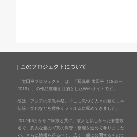
このプロジェクトについて
「太田亨プロジェクト」は、「写真家 太田亨（1961～
2016）」の作品整理を目的としたWebサイトです。
彼は、アジアの宗教や祭、そこに息づく人々の暮らしや
伝統・文化などを数多くフィルムに収めてきました。
2017年6月からご家族と共に、故人と親しかった有志数
名で、膨大な量の写真の保管・整理を進めて参りました
が、さらに情報を得るべく、広く一般に公開するもので