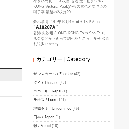
小さい写真 2、3 枚目 香港 太平山(HONG
KONG Victoria Peak)からの景色と展望台の
獅子亭 最後の2枚は20
鈴木晶博
2019年10月4日 at 6:15 PM
on
A10207A
香港 尖沙咀 (HONG KONG Tsim Sha Tsui）
店名などから辿って調べたところ、多分 金巴
利道(Kimberley
カテゴリー | Category
ザンスカール / Zanskar
(42)
タイ / Thailand
(47)
ネパール / Nepal
(1)
ラオス / Laos
(141)
地域不明 / Unidentified
(46)
日本 / Japan
(1)
雑 / Mixed
(10)