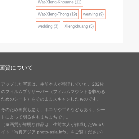
Wat-Xieng-Khouane
(11)
Wat-Xieng-Thong
(19)
weaving
(9)
wedding
(3)
Xiengkhuang
(5)
画質について
アップした写真は、生前本人が整理していた、
282枚
のフィルムプリザーバー（フィルムマウントを収める
ため
のシート）をそのままスキャンしたものです。
そのため画質も悪く、ホコリやゴミなどもあり、
シー
トによって明るさもまちまちです。
（※画質が鮮明な作品は、生前本人が作成したWebサ
イト「
写真アジア photo-asia.info
」
をご覧ください）