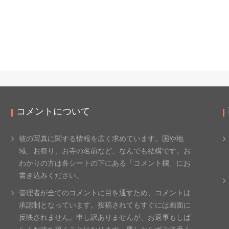
コメントについて
彼の写真に関する情報を広く求めています。国や地
域、
お祭り、お寺の名前など、なんでも結構です。
お
わかりの方は各シートの下にある「コメント欄」
にお
書き込みください。
管理者が全てのコメントに目を通すため、
コメントは
承認制となっています。投稿されてもすぐには画面に
反
映されません。申し訳ありませんが、
お返事もしば