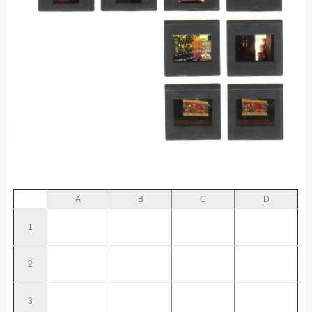
A
B
C
D
1
2
3