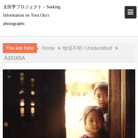
Skip
太田亨プロジェクト – Seeking
to
Information on Toru Ota's
content
photographs
You are here
Home
地域不明 / Unidentified
A10165A
2018年5月1日
965
地域不明 / Unidentified