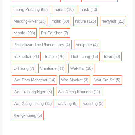
Luang-Prabang
(65)
market
(10)
mask
(10)
Mecong-River
(13)
monk
(80)
nature
(123)
newyear
(21)
people
(206)
Phi-Ta-Khon
(7)
Phonsavan-The-Plain-of-Jars
(4)
sculpture
(4)
Sukhothai
(21)
temple
(76)
That-Luang
(16)
town
(50)
U-Thong
(7)
Vientiane
(44)
Wat-Mai
(10)
Wat-Phra-Mahathat
(14)
Wat-Sisaket
(3)
Wat-Sra-Sri
(5)
Wat-Trapang-Ngen
(3)
Wat-Xieng-Khouane
(11)
Wat-Xieng-Thong
(19)
weaving
(9)
wedding
(3)
Xiengkhuang
(5)