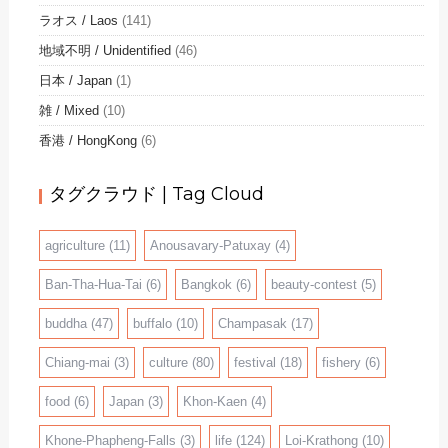
ラオス / Laos
(141)
地域不明 / Unidentified
(46)
日本 / Japan
(1)
雑 / Mixed
(10)
香港 / HongKong
(6)
タグクラウド | Tag Cloud
agriculture
(11)
Anousavary-Patuxay
(4)
Ban-Tha-Hua-Tai
(6)
Bangkok
(6)
beauty-contest
(5)
buddha
(47)
buffalo
(10)
Champasak
(17)
Chiang-mai
(3)
culture
(80)
festival
(18)
fishery
(6)
food
(6)
Japan
(3)
Khon-Kaen
(4)
Khone-Phapheng-Falls
(3)
life
(124)
Loi-Krathong
(10)