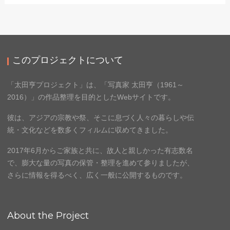
このプロジェクトについて
「太田亨プロジェクト」は、「写真家 太田亨（1961～
2016）」の作品整理を目的としたWebサイトです。
彼は、アジアの宗教や祭、そこに息づく人々の暮らしや伝
統・文化などを数多くフィルムに収めてきました。
2017年6月からご家族と共に、故人と親しかった有志数名
で、膨大な量の写真の保管・整理を進めて参りましたが、
さらに情報を得るべく、広く一般に公開するものです。
About the Project