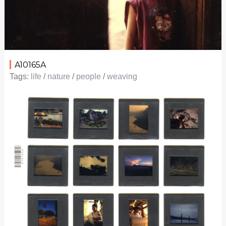
A10165A
Tags:
life
/
nature
/
people
/
weaving