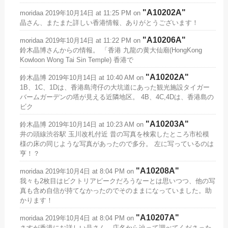
A10202A
moridaa
2019年10月14日 at 11:25 PM
on
晶さん、またまた詳しい香港情報、ありがとうございます！
A10206A
moridaa
2019年10月14日 at 11:22 PM
on
鈴木晶博さんからの情報。 「香港 九龍の黄大仙廟(HongKong
Kowloon Wong Tai Sin Temple) 香港で
A10202A
鈴木晶博
2019年10月14日 at 10:40 AM
on
1B、1C、1Dは、香港島湾仔の大坑道にあった観光施設タイガー
バームガーデンの塔が見える近隣地区。 4B、4C,4Dは、香港島の
ビク
A10203A
鈴木晶博
2019年10月14日 at 10:23 AM
on
井の頭線渋谷駅 玉川改札付近 昔の写真を検索したところ市松模
様の床の同じような写真があったので多分。 左に写っているのは
亨！？
A10208A
moridaa
2019年10月4日 at 8:04 PM
on
我々も2枚目はビクトリアピークだろうなーとは思いつつ、他の写
真も含め自信が持てなかったのでそのままになっていました。助
かります！
A10207A
moridaa
2019年10月4日 at 8:04 PM
on
さすが香港にお詳しい晶さん。店名から辿って調べてくださった